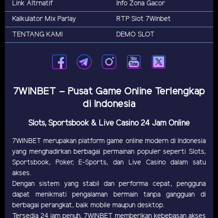
Link Altrnatif
Info Zona Gacor
Kalkulator Mix Parlay
RTP Slot 7Winbet
TENTANG KAMI
DEMO SLOT
7WINBET – Pusat Game Online Terlengkap
di Indonesia
Slots, Sportsbook & Live Casino 24 Jam Online
7WINBET merupakan platform game online modern di Indonesia
yang menghadirkan berbagai permainan populer seperti Slots,
Sportsbook, Poker, E-Sports, dan Live Casino dalam satu
akses.
Dengan sistem yang stabil dan performa cepat, pengguna
dapat menikmati pengalaman bermain tanpa gangguan di
berbagai perangkat, baik mobile maupun desktop.
Tersedia 24 jam penuh, 7WINBET memberikan kebebasan akses