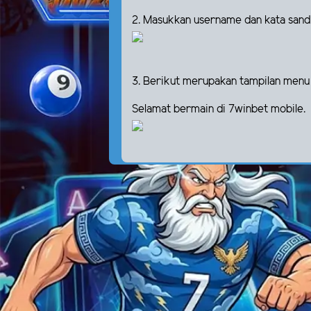
2. Masukkan username dan kata sandi 
3. Berikut merupakan tampilan menu 
Selamat bermain di 7winbet mobile.