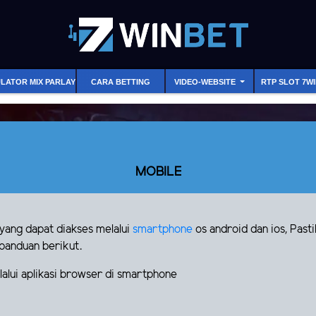
LATOR MIX PARLAY
CARA BETTING
VIDEO-WEBSITE
RTP SLOT 7W
MOBILE
yang dapat diakses melalui
smartphone
os android dan ios, Past
 panduan berikut.
lalui aplikasi browser di smartphone