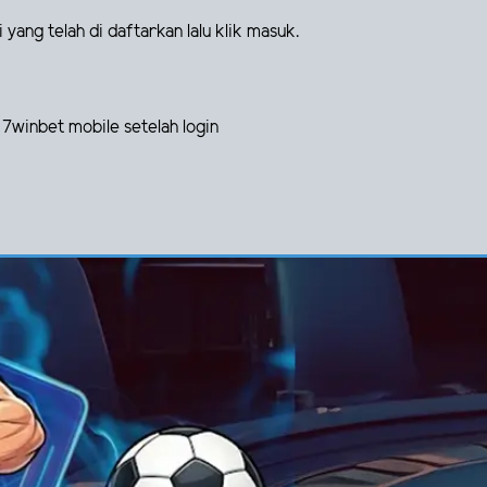
yang telah di daftarkan lalu klik masuk.
7winbet mobile setelah login