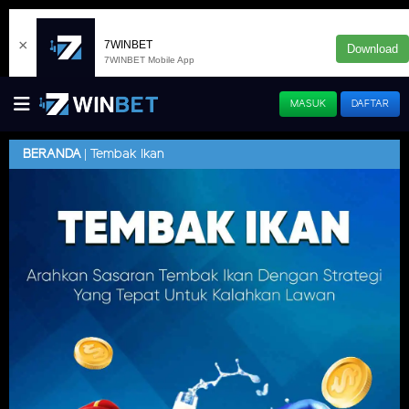
×
7WINBET
Download
7WINBET Mobile App
MASUK
DAFTAR
Tembak Ikan
BERANDA