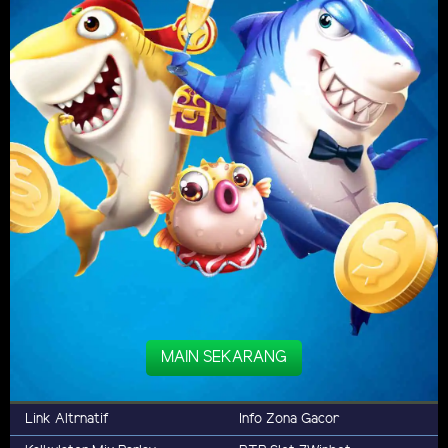
MAIN SEKARANG
Link Altrnatif
Info Zona Gacor