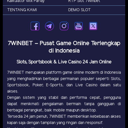
Kalkulator Mix Parlay
RTP Slot 7Winbet
TENTANG KAMI
DEMO SLOT
7WINBET – Pusat Game Online Terlengkap
di Indonesia
Slots, Sportsbook & Live Casino 24 Jam Online
7WINBET merupakan platform game online modern di Indonesia
yang menghadirkan berbagai permainan populer seperti Slots,
Sportsbook, Poker, E-Sports, dan Live Casino dalam satu
akses.
Dengan sistem yang stabil dan performa cepat, pengguna
dapat menikmati pengalaman bermain tanpa gangguan di
berbagai perangkat, baik mobile maupun desktop.
Tersedia 24 jam penuh, 7WINBET memberikan kebebasan akses
kapan saja dengan tampilan yang ringan dan responsif.