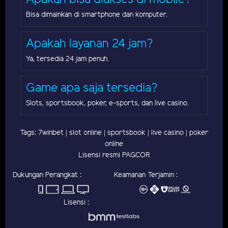
Bisa dimainkan di smartphone dan komputer.
Apakah layanan 24 jam?
Ya, tersedia 24 jam penuh.
Game apa saja tersedia?
Slots, sportsbook, poker, e-sports, dan live casino.
Tags: 7winbet | slot online | sportsbook | live casino | poker
online
Lisensi resmi PAGCOR
Dukungan Perangkat :
Keamanan Terjamin :
Lisensi :