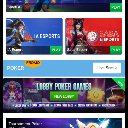
SportGG
PLAY
IA Esport
Saba Esport
PLAY
PLAY
PROMO
POKER
Lihat Semua
NEW
Tournament Poker