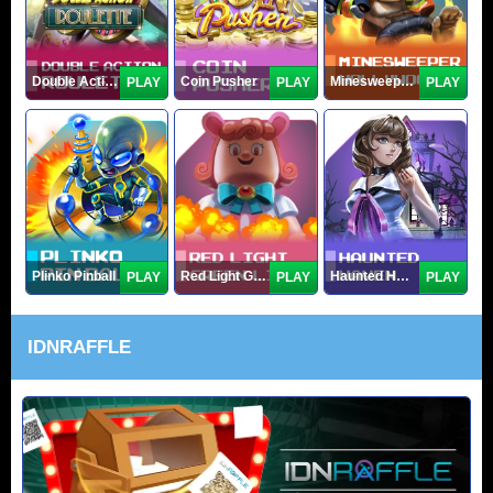
Double Action Roulette
Coin Pusher
Minesweeper Hollywood
PLAY
PLAY
PLAY
Plinko Pinball
Red Light Green Light
Haunted Haven
PLAY
PLAY
PLAY
IDNRAFFLE