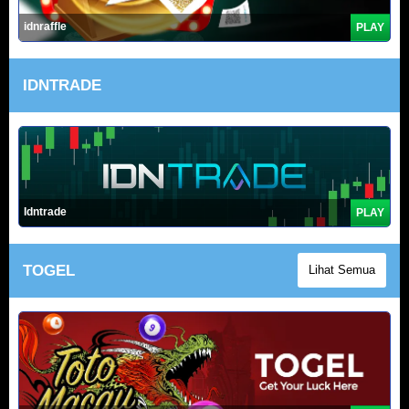
idnraffle
PLAY
IDNTRADE
Idntrade
PLAY
TOGEL
Lihat Semua