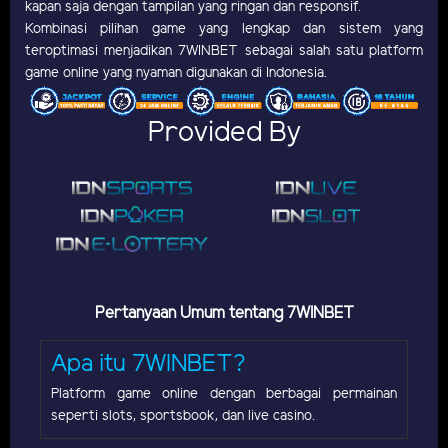
kapan saja dengan tampilan yang ringan dan responsif.
Kombinasi pilihan game yang lengkap dan sistem yang
teroptimasi menjadikan 7WINBET sebagai salah satu platform
game online yang nyaman digunakan di Indonesia.
Provided By
Pertanyaan Umum tentang 7WINBET
Apa itu 7WINBET?
Platform game online dengan berbagai permainan
seperti slots, sportsbook, dan live casino.