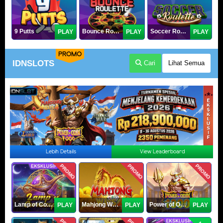
9 Putts
Bounce Roulette
Soccer Roulette
PLAY
PLAY
PLAY
PROMO
IDNSLOTS
Cari
Lihat Semua
Lebih Details
View Leaderboard
PROMO
PROMO
PROMO
Lamp of Cornucopia
Mahjong Ways IV
Power of Odin 1000
PLAY
PLAY
PLAY